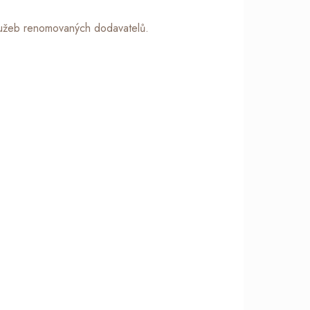
služeb renomovaných dodavatelů.
ydlení