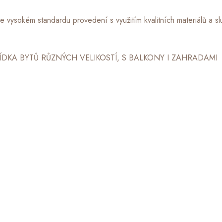
 vysokém standardu provedení s využitím kvalitních materiálů a 
DKA BYTŮ RŮZNÝCH VELIKOSTÍ, S BALKONY I ZAHRADAMI
ka moderního a kvalitního b