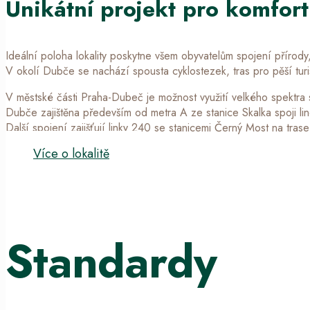
Unikátní projekt pro komfort
Ideální poloha lokality poskytne všem obyvatelům spojení přírod
V okolí Dubče se nachází spousta cyklostezek, tras pro pěší turi
V městské části Praha-Dubeč je možnost využití velkého spektra s
Dubče zajištěna především od metra A ze stanice Skalka spoji l
Další spojení zajišťují linky 240 se stanicemi Černý Most na tra
Více o lokalitě
Standardy