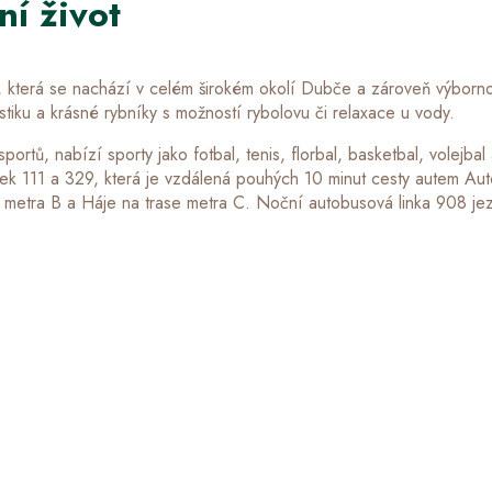
ní život
y, která se nachází v celém širokém okolí Dubče a zároveň výborn
stiku a krásné rybníky s možností rybolovu či relaxace u vody.
portů, nabízí sporty jako fotbal, tenis, florbal, basketbal, volej
inek 111 a 329, která je vzdálená pouhých 10 minut cesty autem Au
se metra B a Háje na trase metra C. Noční autobusová linka 908 jez