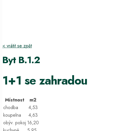
< vrátit se zpět
Byt B.1.2
1+1 se zahradou
Místnost
m2
chodba
4,53
koupelna
4,63
obýv. pokoj
16,20
kuchyně
5,95